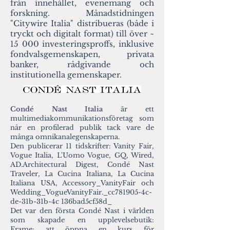
från innehållet, evenemang och
forskning. Månadstidningen
"Citywire Italia" distribueras (både i
tryckt och digitalt format) till över ~
15 000 investeringsproffs, inklusive
fondvalsgemenskapen, privata
banker, rådgivande och
institutionella gemenskaper.
Condé Nast Italia
är ett
multimediakommunikationsföretag som
når en profilerad publik tack vare de
många omnikanalegenskaperna.
Den publicerar 11 tidskrifter: Vanity Fair,
Vogue Italia, L'Uomo Vogue, GQ, Wired,
AD.Architectural Digest, Condé Nast
Traveler, La Cucina Italiana, La Cucina
Italiana USA, Accessory_VanityFair och
Wedding_VogueVanityFair._cc781905-4c-
de-31b-31b-4c 136bad5cf58d_
Det var den första Condé Nast i världen
som skapade en upplevelsebutik:
Frame; att öppna en kurs för