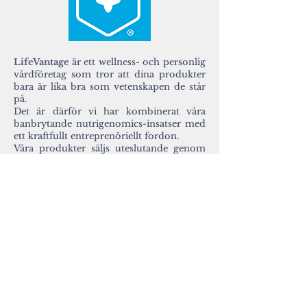
LifeVantage
är ett wellness- och personlig
vårdföretag som tror att dina produkter
bara är lika bra som vetenskapen de står
på.
Det är därför vi har kombinerat våra
banbrytande nutrigenomics-insatser med
ett kraftfullt entreprenöriellt fordon.
Våra produkter säljs uteslutande genom
det entreprenöriella fordonet i
Nordamerika, Europa, Asien och
Stillahavsområdet. Vi är ett börsnoterat
på Nasdaq som LFVN och deltog i
Nasdaqs avslutningsceremonin i januari
2020.
Vi engagerar oss i identifiering, forskning,
utveckling och distribution av avancerade
kosttillskott och hudvårdsprodukter,
inklusive Protandim®, TrueScience® och
andra.