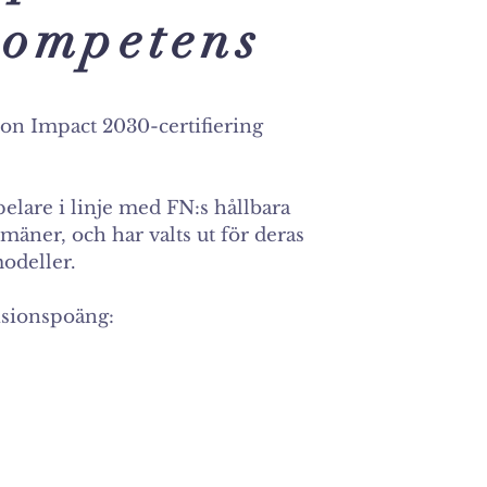
ompetens
ion Impact 2030-certifiering
elare i linje med FN:s hållbara
ner, och har valts ut för deras
modeller.
visionspoäng: