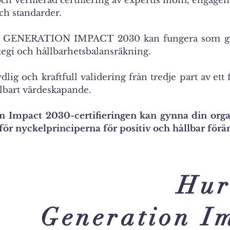
 verifierad certifiering av expertis inom, engage
och standarder.
kat, GENERATION IMPACT 2030 kan fungera som gr
ategi och hållbarhetsbalansräkning.
ydlig och kraftfull validering från tredje part av e
llbart värdeskapande.
 Impact 2030-certifieringen kan gynna din orga
för nyckelprinciperna för positiv och hållbar förä
Hu
Generation I