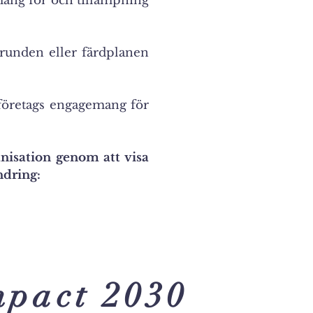
mang för och tillämpning
unden eller färdplanen
tt företags engagemang för
nisation genom att visa
ndring:
r
mpact 2030