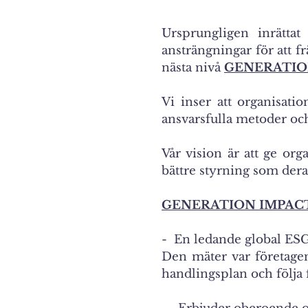
Ursprungligen inrättat
ansträngningar för att fr
nästa nivå
GENERATION 
Vi inser att organisatio
ansvarsfulla metoder och
Vår vision är att ge org
bättre styrning som deras
GENERATION IMPACT
-
En ledande global ESG
Den mäter var företagen
handlingsplan och följa