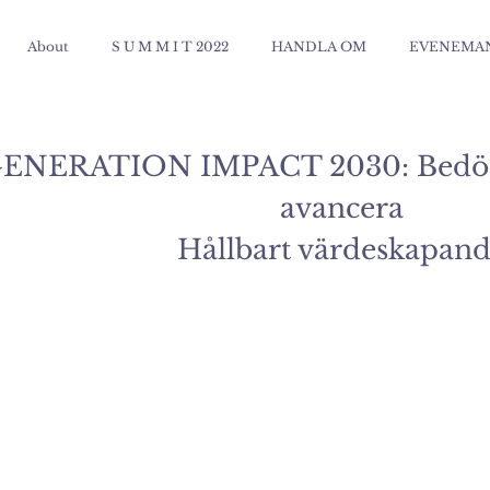
About
S U M M I T 2022
HANDLA OM
EVENEMA
ENERATION IMPACT 2030: Bedöm,
avancera
Hållbart värdeskapan