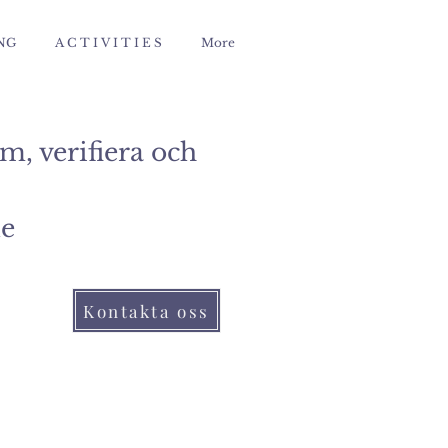
NG
A C T I V I T I E S
More
 verifiera och
de
Kontakta oss