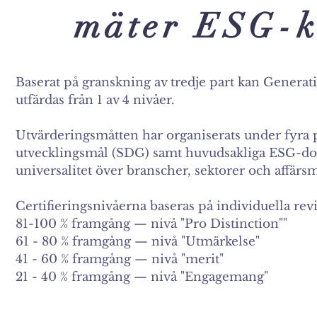
mäter ESG-k
Baserat på granskning av tredje part kan Generat
utfärdas från 1 av 4 nivåer.
Utvärderingsmåtten har organiserats under fyra p
utvecklingsmål (SDG) samt huvudsakliga ESG-domä
universalitet över branscher, sektorer och affärs
Certifieringsnivåerna baseras på individuella re
81-100 % framgång — nivå "Pro Distinction""
61 - 80 % framgång — nivå "Utmärkelse"
41 - 60 % framgång — nivå "merit"
21 - 40 % framgång — nivå "Engagemang"