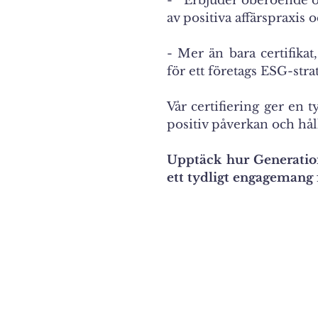
-
Erbjuder oberoende och
av positiva affärspraxis 
- Mer än bara certifi
för ett företags ESG-str
Vår certifiering ger en t
positiv påverkan och hå
Upptäck hur Generation
ett tydligt engagemang 