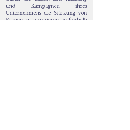
und Kampagnen ihres
Unternehmens die Stärkung von
Frauen zu inspirieren. Außerhalb
des Pole Dance ist sie Militärfrau
eines Kampfpiloten und Mutter
des 18 Monate alten Babys Tyler.
https://www.rebelleactivewear.co
m/
SUMMIT BESUCHEN
Work with us
_cc781905- 5cde-3194-bb3b-
136bad5cf58d_
_cc781905-5cde-3194 -bb3b-136bad5cf58d_
_cc781905 -5cde-3194-bb3b-136bad5cf58d_
_cc781905-5cde-3194- bb3b-136bad5cf58d_
Kontakt
_cc781905-5cde-3194-bb3b-
136bad5cf58d_
© 2022 Generation weiblich