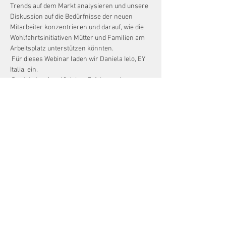
Trends auf dem Markt analysieren und unsere 
Diskussion auf die Bedürfnisse der neuen 
Mitarbeiter konzentrieren und darauf, wie die 
Wohlfahrtsinitiativen Mütter und Familien am 
Arbeitsplatz unterstützen könnten.
 Für dieses Webinar laden wir Daniela Ielo, EY 
Italia, ein.
 Daniela hat fast 13 Jahre Erfahrung im 
Bereich Global Mobility Services.
 Während ihrer Karriere hat sie multinationale 
Unternehmen bei der Verwaltung ihrer 
globalen Mobilitätsstrategie unterstützt. 
Genauer gesagt bietet sie Unterstützung in 
verschiedenen Bereichen wie Steuern, 
Sozialversicherung, Vergütung und 
Leistungen. Sie ist auch Expertin für den 
Bereich Wohlfahrt und Wohlbefinden und hilft 
dem Kunden bei der Umsetzung einer neuen 
Personalstrategie mit besonderem Fokus au…
Read More >