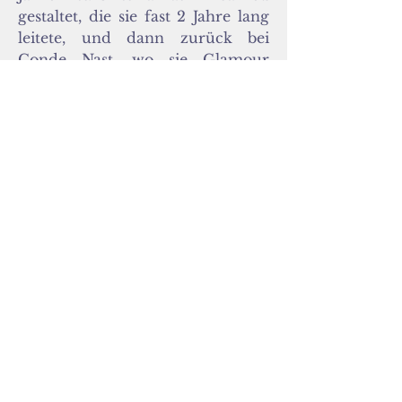
gestaltet, die sie fast 2 Jahre lang
leitete, und dann zurück bei
Conde Nast, wo sie Glamour
leitete, und erneut bei Vanity Fair
als Modedirektorin,
Chefredakteurin für
Veranstaltungen und
Sonderprojekte.
SUMMIT BESUCHEN
Work with us
_cc781905- 5cde-3194-bb3b-
136bad5cf58d_
_cc781905-5cde-3194 -bb3b-136bad5cf58d_
_cc781905 -5cde-3194-bb3b-136bad5cf58d_
_cc781905-5cde-3194- bb3b-136bad5cf58d_
Kontakt
_cc781905-5cde-3194-bb3b-
136bad5cf58d_
© 2022 Generation weiblich